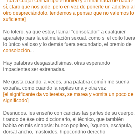
iba a cuajar con tal tipo el tonteo y al final nada de nada?
sí, claro que nos jode, pero en vez de ponerle un adjetivo al
otro despreciándolo, tendemos a pensar que no valemos lo
suficiente]
No tolero, ya que estoy, llamar "consolador" a cualquier
aparatejo para la estimulación sexual, como si el coito fuera
lo único valioso y lo demás fuera secundario, el premio de
consolación
...
Hay palabras desgastadísimas, otras esperando
impacientes ser estrenadas.
Me gusta cuando, a veces, una palabra común me suena
extraña, como cuando la repites una y otra vez
[el significante da volteretas, se marea y vomita un poco de
significado]
Desnudos, les enseño con caricias las partes de su cuerpo,
tirando de ése otro diccionario, el técnico, que también
habita en mis sinapsis: hueco poplíteo, ísqueon, escápula,
dorsal ancho, mastoides, hipocondrio derecho