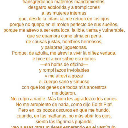
transgrediendo maternos mandamientos,
desgarro adolorida y a trompicones
a las mujeres internas
que, desde la infancia, me retuercen los ojos
porque no quepo en el molde perfecto de sus sueños,
porque me atrevo a ser esta loca, falible, tierna y vulnerable,
que se enamora como alma en pena
de causas justas, hombres hermosos,
y palabras juguetonas.
Porque, de adulta, me atreví a vivir la niñez vedada,
e hice el amor sobre escritorios
—en horas de oficina—
y rompí lazos inviolables
y me atreví a gozar
el cuerpo sano y sinuoso
con que los genes de todos mis ancestros
me dotaron.
No culpo a nadie. Más bien les agradezco los dones.
No me arrepiento de nada, como dijo Edith Piaf.
Pero en los pozos oscuros en que me hundo,
cuando, en las mañanas, no más abrir los ojos,
siento las lágrimas pujando;
veo a esas otras mujeres esperando en el vestíbulo,