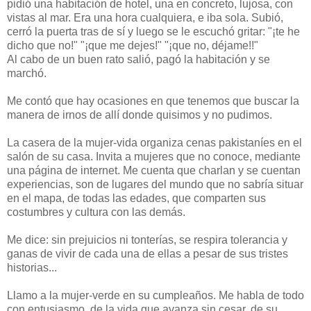
pidió una habitación de hotel, una en concreto, lujosa, con
vistas al mar. Era una hora cualquiera, e iba sola. Subió,
cerró la puerta tras de sí y luego se le escuchó gritar: "¡te he
dicho que no!" "¡que me dejes!" "¡que no, déjame!!"
Al cabo de un buen rato salió, pagó la habitación y se
marchó.
Me contó que hay ocasiones en que tenemos que buscar la
manera de irnos de allí donde quisimos y no pudimos.
La casera de la mujer-vida organiza cenas pakistaníes en el
salón de su casa. Invita a mujeres que no conoce, mediante
una página de internet. Me cuenta que charlan y se cuentan
experiencias, son de lugares del mundo que no sabría situar
en el mapa, de todas las edades, que comparten sus
costumbres y cultura con las demás.
Me dice: sin prejuicios ni tonterías, se respira tolerancia y
ganas de vivir de cada una de ellas a pesar de sus tristes
historias...
Llamo a la mujer-verde en su cumpleaños. Me habla de todo
con entusiasmo, de la vida que avanza sin cesar, de su