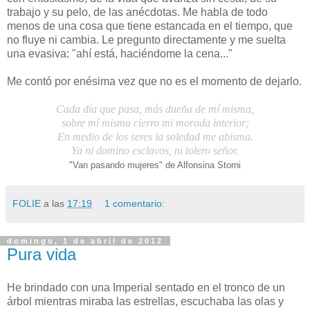
trabajo y su pelo, de las anécdotas. Me habla de todo
menos de una cosa que tiene estancada en el tiempo, que
no fluye ni cambia. Le pregunto directamente y me suelta
una evasiva: "ahí está, haciéndome la cena..."
Me contó por enésima vez que no es el momento de dejarlo.
Cada día que pasa, más dueña de mí misma,
sobre mí misma cierro mi morada interior;
En medio de los seres la soledad me abisma.
Ya ni domino esclavos, ni tolero señor.
"Van pasando mujeres" de Alfonsina Storni
FOLIE
a las
17:19
1 comentario:
domingo, 1 de abril de 2012
Pura vida
He brindado con una Imperial sentado en el tronco de un
árbol mientras miraba las estrellas, escuchaba las olas y