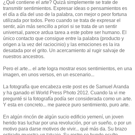
¿Qué contiene el arte? Quizá simplemente se trate de
transmitir sentimientos. Expresar ideas o pensamientos es
el día a día del uso de la palabra, con mejor o peor fortuna
utilizada por todos. Pero cuando se trata de expresar el
sentir, aún más sencillo a priori si se trata de un sentir
universal, parece ardua tarea a este pobre ser humano. El
único contacto que consigue entre la palabra (producto y
origen a la vez del raciocinio) y las emociones es la ira
desatada por el grito. Un acercamiento al rugir salvaje de
nuestros ancestros.
Pero el arte... el arte logra mostrar esos sentimientos, en una
imagen, en unos versos, en un escenario...
La fotografía que encabeza este post es de Samuel Aranda
y ha ganado el World Press Photo 2012. Cuando la vi me
pregunté si la fotografía podía ser considerada como un arte.
Y esta en concreto... me parece puro sentimiento, puro arte.
En algún rincón de algún sucio edificio yemení, un joven
herido tras luchar por una revolución, por un sueño, o por un
motivo para darse motivos de vivir... qué más da. Su brazo
estirado muestra un tatuaje. Su rostro se hunde oculto