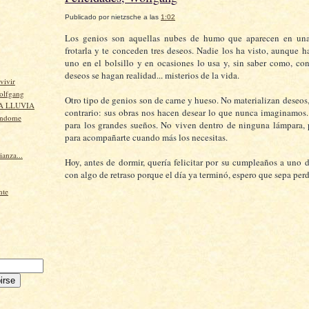
Publicado por
nietzsche
a las
1:02
Los genios son aquellas nubes de humo que aparecen en una
frotarla y te conceden tres deseos. Nadie los ha visto, aunque h
uno en el bolsillo y en ocasiones lo usa y, sin saber como, co
deseos se hagan realidad... misterios de la vida.
vivir
Wolfgang
Otro tipo de genios son de carne y hueso. No materializan deseos,
A LLUVIA
contrario: sus obras nos hacen desear lo que nunca imaginamos
ándome
para los grandes sueños. No viven dentro de ninguna lámpara, 
para acompañarte cuando más los necesitas.
ianza...
Hoy, antes de dormir, quería felicitar por su cumpleaños a uno d
con algo de retraso porque el día ya terminó, espero que sepa pe
nte