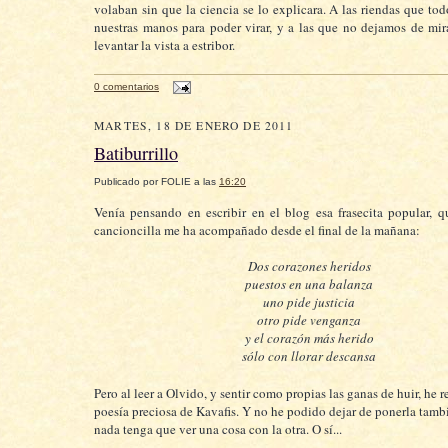
volaban sin que la ciencia se lo explicara. A las riendas que to
nuestras manos para poder virar, y a las que no dejamos de mir
levantar la vista a estribor.
0 comentarios
MARTES, 18 DE ENERO DE 2011
Batiburrillo
Publicado por
FOLIE
a las
16:20
Venía pensando en escribir en el blog esa frasecita popular,
cancioncilla me ha acompañado desde el final de la mañana:
Dos corazones heridos
puestos en una balanza
uno pide justicia
otro pide venganza
y el corazón más herido
sólo con llorar descansa
Pero al leer a Olvido, y sentir como propias las ganas de huir, he
poesía preciosa de Kavafis. Y no he podido dejar de ponerla tam
nada tenga que ver una cosa con la otra. O sí...