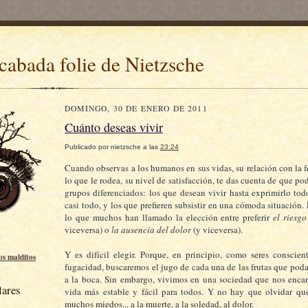
cabada folie de Nietzsche
DOMINGO, 30 DE ENERO DE 2011
Cuánto deseas vivir
Publicado por
nietzsche
a las
23:24
Cuando observas a los humanos en sus vidas, su relación con la f
lo que le rodea, su nivel de satisfacción, te das cuenta de que po
grupos diferenciados: los que desean vivir hasta exprimirlo tod
casi todo, y los que prefieren subsistir en una cómoda situación.
lo que muchos han llamado la elección entre preferir
el riesgo
viceversa) o
la ausencia del dolor
(y viceversa).
Y es difícil elegir. Porque, en principio, como seres conscien
los malditos
fugacidad, buscaremos el jugo de cada una de las frutas que pod
a la boca. Sin embargo, vivimos en una sociedad que nos encar
lares
vida más estable y fácil para todos. Y no hay que olvidar q
muchos miedos... a la muerte, a la soledad, al dolor.