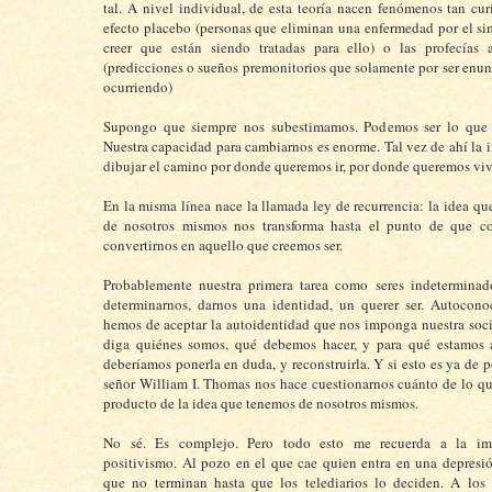
tal. A nivel individual, de esta teoría nacen fenómenos tan cu
efecto placebo (personas que eliminan una enfermedad por el s
creer que están siendo tratadas para ello) o las profecías 
(predicciones o sueños premonitorios que solamente por ser enu
ocurriendo)
Supongo que siempre nos subestimamos. Podemos ser lo que 
Nuestra capacidad para cambiarnos es enorme. Tal vez de ahí la 
dibujar el camino por donde queremos ir, por donde queremos vivi
En la misma línea nace la llamada ley de recurrencia: la idea q
de nosotros mismos nos transforma hasta el punto de que c
convertirnos en aquello que creemos ser.
Probablemente nuestra primera tarea como seres indeterminado
determinarnos, darnos una identidad, un querer ser. Autocono
hemos de aceptar la autoidentidad que nos imponga nuestra soc
diga quiénes somos, qué debemos hacer, y para qué estamos 
deberíamos ponerla en duda, y reconstruirla. Y si esto es ya de por
señor William I. Thomas nos hace cuestionarnos cuánto de lo q
producto de la idea que tenemos de nosotros mismos.
No sé. Es complejo. Pero todo esto me recuerda a la imp
positivismo. Al pozo en el que cae quien entra en una depresión
que no terminan hasta que los telediarios lo deciden. A los 