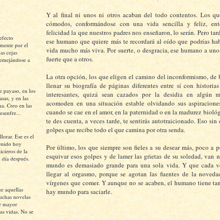
Y al final ni unos ni otros acaban del todo contentos. Los qu
cómodos, conformándose con una vida sencilla y feliz, en
felicidad la que nuestros padres nos enseñaron, lo serán. Pero ta
efecto
ese humano que quiere más te recordará al oído que podrías ha
mente por el
vida mucho más viva. Por suerte, o desgracia, ese humano a unos
as cejas
fuerte que a otros.
semejándose a
La otra opción, los que eligen el camino del inconformismo, de 
llenar su biografía de páginas diferentes entre sí con historias
e payaso, en los
interesantes, quizá sean cazados por la desidia en algún
asas, y en las
acomoden en una situación estable olvidando sus aspiraciones
na. Creo en las
cuando se cae en el amor, en la paternidad o en la madurez bioló
esenfre...
te des cuenta, a veces tarde, te sentirás autotraicionado. Eso sin
golpes que recibe todo el que camina por otra senda.
lorar. Ese es el
tenido hoy
Por último, los que siempre son fieles a su desear más, poco a p
icieros de la
esquivar esos golpes y de lamer las grietas de su soledad, van 
l día después.
mundo es demasiado grande para una sola vida. Y que cada v
llegar al orgasmo, porque se agotan las fuentes de la noveda
vírgenes que comer. Y aunque no se acaben, el humano tiene ta
ue aquellas
hay mundo para saciarle.
uchas novelas
e mayor
as vidas. No se