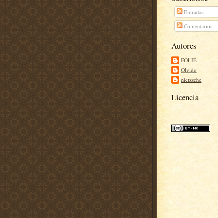
Entradas
Comentarios
Autores
FOLIE
Olvido
nietzsche
Licencia