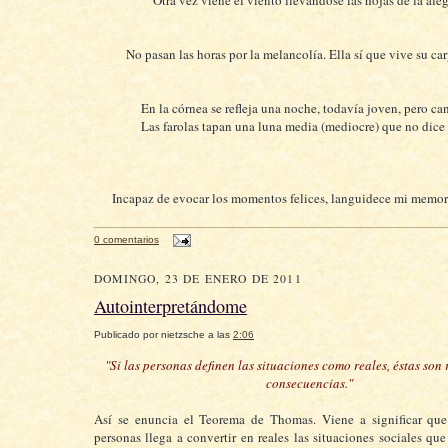
No pasan las horas por la melancolía. Ella sí que vive su ca
En la córnea se refleja una noche, todavía joven, pero ca
Las farolas tapan una luna media (mediocre) que no dice
Incapaz de evocar los momentos felices, languidece mi memor
0 comentarios
DOMINGO, 23 DE ENERO DE 2011
Autointerpretándome
Publicado por
nietzsche
a las
2:06
"Si las personas definen las situaciones como reales, éstas son 
consecuencias."
Así se enuncia el Teorema de Thomas. Viene a significar qu
personas llega a convertir en reales las situaciones sociales q