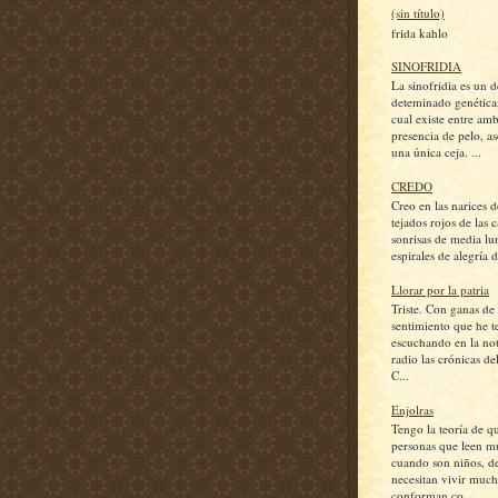
(sin título)
frida kahlo
SINOFRIDIA
La sinofridia es un d
deteminado genética
cual existe entre amb
presencia de pelo, a
una única ceja. ...
CREDO
Creo en las narices d
tejados rojos de las c
sonrisas de media lu
espirales de alegría d
Llorar por la patria
Triste. Con ganas de l
sentimiento que he 
escuchando en la not
radio las crónicas de
C...
Enjolras
Tengo la teoría de q
personas que leen m
cuando son niños, d
necesitan vivir much
conforman co...