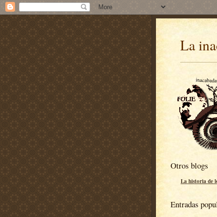
La ina
Otros blogs
La historia de 
Entradas popu