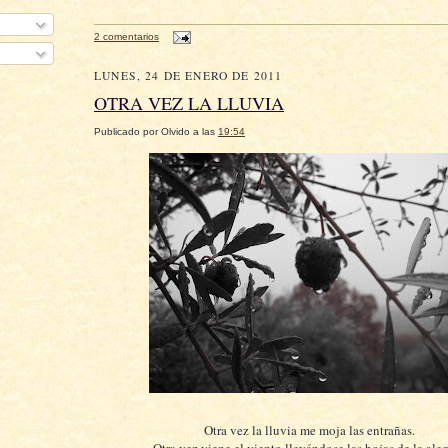
2 comentarios
LUNES, 24 DE ENERO DE 2011
OTRA VEZ LA LLUVIA
Publicado por
Olvido
a las
19:54
Otra vez la lluvia me moja las entrañas.
Otra vez viene el viento llevándose las hojas de la aleg