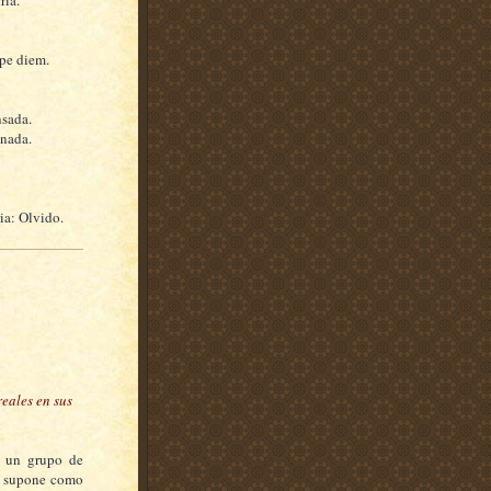
rpe diem.
nsada.
 nada.
ia: Olvido.
reales en sus
e un grupo de
ue supone como