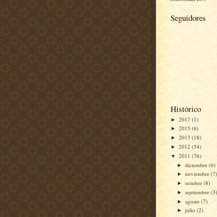
Seguidores
Histórico
2017
(1)
►
2015
(6)
►
2013
(18)
►
2012
(54)
►
2011
(76)
▼
diciembre
(6)
►
noviembre
(7
►
octubre
(8)
►
septiembre
(3
►
agosto
(7)
►
julio
(2)
►