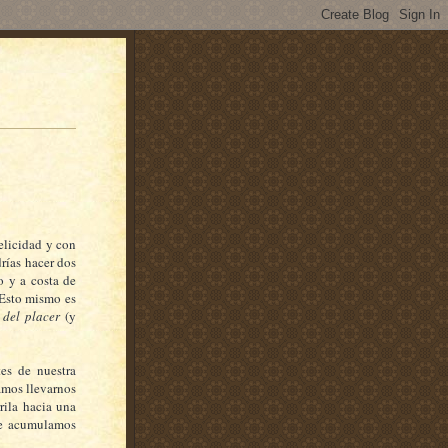
elicidad y con
drías hacer dos
o y a costa de
 Esto mismo es
 del placer
(y
tes de nuestra
amos llevarnos
rila hacia una
ue acumulamos