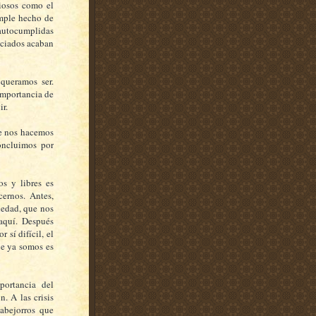
riosos como el
imple hecho de
autocumplidas
nciados acaban
queramos ser.
importancia de
r.
ue nos hacemos
oncluimos por
s y libres es
cernos. Antes,
iedad, que nos
aquí. Después
 sí difícil, el
ue ya somos es
ortancia del
. A las crisis
abejorros que