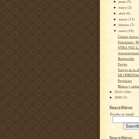
junio
(5)
►
mayo
(2)
►
abril
(6)
►
marzo
(13)
►
febrero
(7)
►
enero
(10)
▼
Cuánto deseas 
Felicidades, 
OTRA VEZ L
Autointerpret
Batiburrillo
Fugire
Sangre de la al
MI OFRENDA
Prejuicios
Blanca y radia
2010
(144)
►
2009
(3)
►
Suscribirse
Escriba su email:
Suscribirse