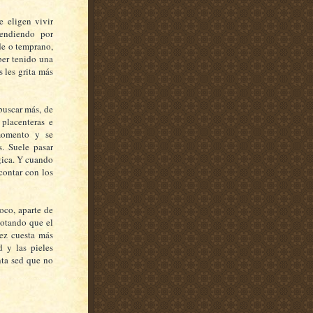
e eligen vivir
tendiendo por
rde o temprano,
ber tenido una
 les grita más
buscar más, de
 placenteras e
 momento y se
. Suele pasar
gica. Y cuando
 contar con los
oco, aparte de
notando que el
ez cuesta más
d y las pieles
nta sed que no