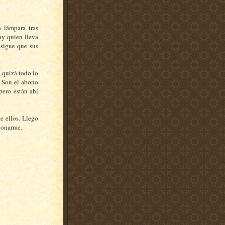
 lámpara tras
ay quien lleva
nsigue que sus
 quizá todo lo
. Son el abono
pero están ahí
e ellos. Llego
rdonarme.