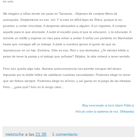
en uno.
Me imagino a niñas riendo sin parar en Tanzania... Deje
mos
de comprar libros de
autoayuda. Simplemente es eso: reír. Y si esto es difícil lejos de África, porque lo es,
prueben a comer chocolate. A despertar abrazados a alguien. A un orgasmo. A comprar
aquello para lo que ahorraste. A subir el escalón para el que te educaron, o te educaste. A
torcerte un tobillo y esperar un mes para volver a andar. A soñar con perderte en Manhattan
hasta que consigas allí un trabajo. A darle a nuestros genes el gusto de que se
reproduzcan en un hijo. Etcétera. Sólo es eso: Reír o sus derivados. ¿Te sientes infeliz a
pesar de tener la pareja y el trabajo que soñaste? Déjalos, la vida volverá a tener sentido.
Pero aún queda algo más. Nuestra autoconsciencia nos permite escapar del deseo
impuesto por la doble hélice de satisfacer nuestras necesidades. Podemos elegir no tener
que ser felices siempre. Podemos elegir no reírnos, y así ganar en el juego de las miradas.
Pero... ¿para qué? Aún no lo tengo claro...
Blog mencionado al in
icio
(
diario Público)
Artículo sobre la epidemia de risa (Wikipedia)
nietzsche
a las
21:35
1 comentario: