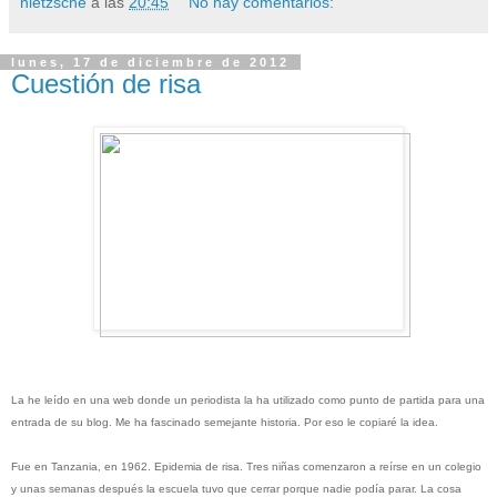
nietzsche
a las
20:45
No hay comentarios:
lunes, 17 de diciembre de 2012
Cuestión de risa
La he leído en una web donde un periodista la ha utilizado como punto de partida para una
entrada de su blog. Me ha fascinado semejante historia. Por eso le copiaré la idea.
Fue en Tanzania, en 1962. Epidemia de risa. Tres niñas comenzaron a reírse en un colegio
y unas semanas después la escuela tuvo que cerrar porque nadie podía parar. La cosa