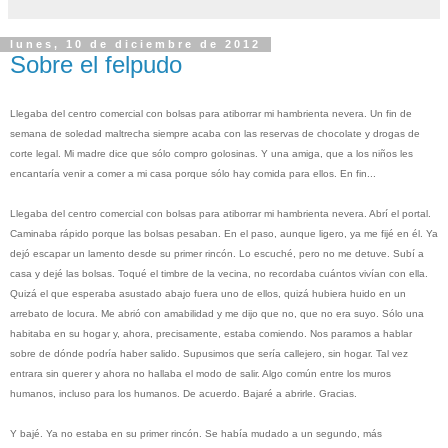
lunes, 10 de diciembre de 2012
Sobre el felpudo
Llegaba del centro comercial con bolsas para atiborrar mi hambrienta nevera. Un fin de
semana de soledad maltrecha siempre acaba con las reservas de chocolate y drogas de
corte legal. Mi madre dice que sólo compro golosinas. Y una amiga, que a los niños les
encantaría venir a comer a mi casa porque sólo hay comida para ellos. En fin...
Llegaba del centro comercial con bolsas para atiborrar mi hambrienta nevera. Abrí el portal.
Caminaba rápido porque las bolsas pesaban. En el paso, aunque ligero, ya me fijé en él. Ya
dejó escapar un lamento desde su primer rincón. Lo escuché, pero no me detuve. Subí a
casa y dejé las bolsas. Toqué el timbre de la vecina, no recordaba cuántos vivían con ella.
Quizá el que esperaba asustado abajo fuera uno de ellos, quizá hubiera huido en un
arrebato de locura. Me abrió con amabilidad y me dijo que no, que no era suyo. Sólo una
habitaba en su hogar y, ahora, precisamente, estaba comiendo. Nos paramos a hablar
sobre de dónde podría haber salido. Supusimos que sería callejero, sin hogar. Tal vez
entrara sin querer y ahora no
hallaba el modo de
salir. Algo común entre los muros
humanos, incluso para los humanos. De acuerdo. Bajaré a abrirle. Gracias.
Y bajé. Ya no estaba en su primer rincón. Se había mudado a un segundo, más