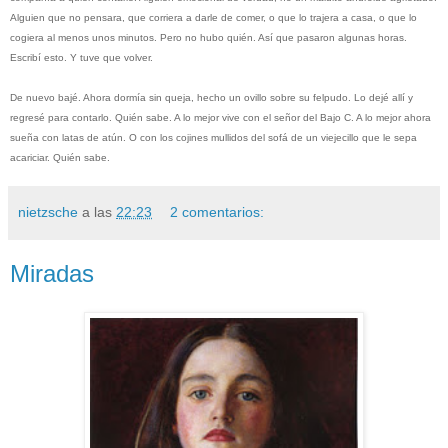
Alguien que no pensara, que corriera a darle de comer, o que lo trajera a casa, o que lo
cogiera al menos unos minutos. Pero no hubo quién. Así que pasaron algunas horas.
Escribí esto. Y tuve que volver.
De nuevo bajé. Ahora dormía sin queja, hecho un ovillo sobre su felpudo. Lo dejé allí y
regresé para contarlo. Quién sabe. A lo mejor vive con el señor del Bajo C. A lo mejor ahora
sueña con latas de atún. O con los cojines mullidos del sofá de un viejecillo que le sepa
acariciar. Quién sabe.
nietzsche
a las
22:23
2 comentarios:
Miradas