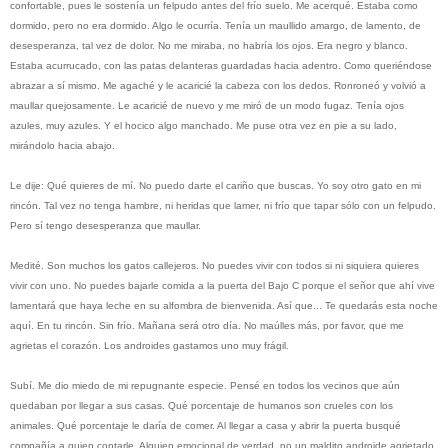
confortable, pues le sostenía un felpudo antes del frío suelo. Me acerqué. Estaba como
dormido, pero no era dormido. Algo le ocurría. Tenía un maullido amargo, de lamento, de
desesperanza, tal vez de dolor. No me miraba, no habría los ojos. Era negro y blanco.
Estaba acurrucado, con las patas delanteras guardadas hacia adentro. Como queriéndose
abrazar a sí mismo. Me agaché y le acaricié la cabeza con los dedos. Ronroneó y volvió a
maullar quejosamente. Le acaricié de nuevo y me miró de un modo fugaz. Tenía ojos
azules, muy azules. Y el hocico algo manchado. Me puse otra vez en pie a su lado,
mirándolo hacia abajo.
Le dije: Qué quieres de mí. No puedo darte el cariño que buscas. Yo soy otro gato en mi
rincón. Tal vez no tenga hambre, ni heridas que lamer, ni frío que tapar sólo con un felpudo.
Pero sí tengo desesperanza que maullar.
Medité. Son muchos los gatos callejeros. No puedes vivir con todos si ni siquiera quieres
vivir con uno. No puedes bajarle comida a la puerta del Bajo C porque el señor que ahí vive
lamentará que haya leche en su alfombra de bienvenida. Así que... Te quedarás esta noche
aquí. En tu rincón. Sin frío. Mañana será otro día. No maúlles más, por favor, que me
agrietas el corazón. Los androides gastamos uno muy frágil.
Subí. Me dio miedo de mi repugnante especie. Pensé en todos los vecinos que aún
quedaban por llegar a sus casas. Qué porcentaje de humanos son crueles con los
animales. Qué porcentaje le daría de comer. Al llegar a casa y abrir la puerta busqué
compañía a quien contarle. Alguien emocional de verdad, no un maldito androide agrietado.