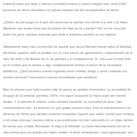
empeoró tanto que llegó a afectar a pueblos enteros y varios colegios más. Unas 1000
personas se vieron afectadas con graves ataques de risa acompañados de llanto.
¿Saben de ese juego en el que dos personas se sientan una frente a la otra y se miran
fijamente muy serias hasta que la primera de ellas se ríe y pierde? Aún no he conocido
quien me gane, aunque supongo que tarde o temprano perderé (o eso espero).
Últimamente estoy más convencido de aquello que decía Hannah Arendt sobre la felicidad
del Homo sapiens: sólo es posible con un ciclo eterno de agotamiento y regeneración de la
vida; de dolor y de librarse de él; de apetitos y su complacencia. Sí. Creo que el estar feliz
es el nombre que le damos a algo completamente animal: el placer de la necesidad
satisfecha. ¿Qué hacemos cuando logramos tener comida, abrigo y cama cubiertas con
nómina mensual? Inventarnos nuevas necesidades que satisfacer.
Mas no piensen que toda nuestra vida se apoya en apetitos inventados. La necesidad de
escapar de la soledad, genética 100%, nos sigue ocupando la mayor parte de nuestro
tiempo. Y si además le unimos, como venimos haciendo, la necesidad de sexo, más
entretenimiento aún. Ya tenemos en qué gastar nuestros días. Esto lo espolvoreamos con
decenas de metas que siempre quisimos conquistar, lugares que visitar, coches que comprar
y mil cosas más que nuestra cultura y sus publicistas nos irán colocando en un largo camino
de tareas que cumplir. Resultado: el viaje a la felicidad. La meta más importante por ser la
más animal que nos queda tras haber comido: el amor, antisoledad + sexo garantizado, dos