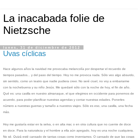
La inacabada folie de
Nietzsche
lunes, 31 de diciembre de 2012
Uvas cíclicas
Hace algunos años la navidad me provocaba melancolía por despertar el recuerdo de
tiempos pasados... y del paso del tiempo. Hoy no me provoca nada.
Sólo veo algo absurdo,
sin sentido, como un teatro que nadie pu
diera creer
.
N
o seré cruel, no voy a embarrarme
con la nochebuena y su niño Jesús. Me quedaré sólo con la noche de hoy, el fin de año.
Qué es: una casilla en nuestro almanaque, el que elegimos en occidente para ponernos de
acuerdo, para poder planificar nuestras agendas y contar nuestras edades. Ponerles
número a nuestras guerras y tamaño a nuestros viajes. Sólo es eso, una casilla, una fecha
más.
Hoy me gustaría estar en la selva, o en alta mar, o en otra cultura que no cuente de doce
en doce. Para la naturaleza y el hombre a ella aún apegad
o
, hoy es una noche cualquiera.
No sé. Quizá esté cansado de tantas cosas como inventamos. O cansado de que las cosas