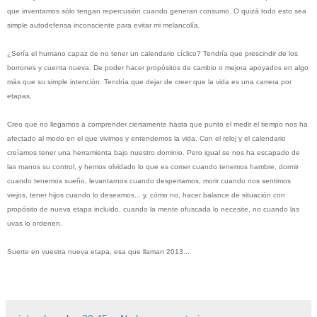
que inventamos sólo tengan repercusión cuando generan consumo. O quizá todo esto sea
simple autodefensa inconsciente para evitar mi melancolía.
¿Sería el humano capaz de no tener un calendario cíclico? Tendría que prescindir de los
borrones y cuenta nueva. De poder hacer propósitos de cambio o mejora apoyados en algo
más que su simple intención. Tendría que dejar de creer que la vida es una carrera por
etapas.
Creo que no llegamos a comprender ciertamente hasta que punto el medir el tiempo nos ha
afectado al modo en el que vivimos y entendemos la vida. Con el reloj y el calendario
creíamos tener una herramienta bajo nuestro dominio. Pero igual se nos ha escapado de
las manos su control, y hemos olvidado lo que es comer cuando tenemos hambre, dormir
cuando tenemos sueño, levantarnos cuando despertamos, morir cuando nos sentimos
viejos, tener hijos cuando lo deseamos... y, cómo no, hacer balance de situación con
propósito de nueva etapa incluido, cuando la mente ofuscada lo necesite, no cuando las
uvas lo ordenen.
Suerte en vuestra nueva etapa, esa que llaman 2013...