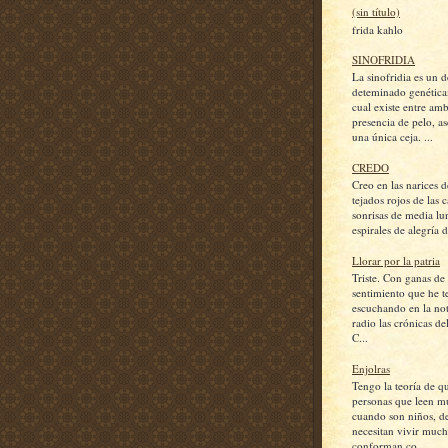
(sin título)
frida kahlo
SINOFRIDIA
La sinofridia es un d
deteminado genética
cual existe entre amb
presencia de pelo, a
una única ceja. ...
CREDO
Creo en las narices d
tejados rojos de las c
sonrisas de media lu
espirales de alegría d
Llorar por la patria
Triste. Con ganas de l
sentimiento que he 
escuchando en la not
radio las crónicas de
C...
Enjolras
Tengo la teoría de q
personas que leen m
cuando son niños, d
necesitan vivir much
conforman co...