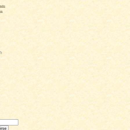
undo
ion
2)