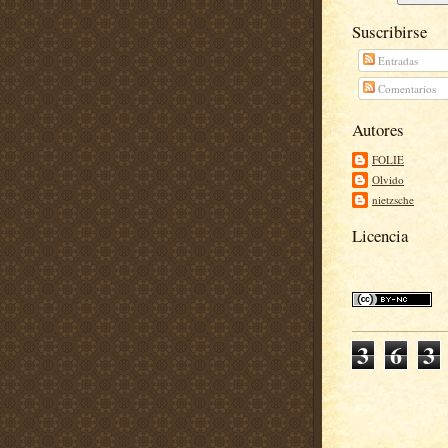
Suscribirse
Entradas
Comentarios
Autores
FOLIE
Olvido
nietzsche
Licencia
3
6
3