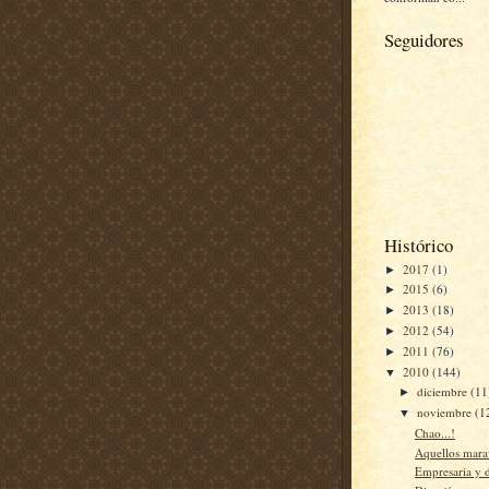
Seguidores
Histórico
2017
(1)
►
2015
(6)
►
2013
(18)
►
2012
(54)
►
2011
(76)
►
2010
(144)
▼
diciembre
(11
►
noviembre
(1
▼
Chao...!
Aquellos mara
Empresaria y d