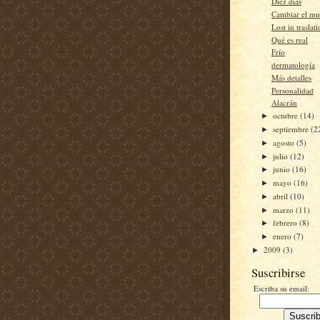
Diez días
Cambiar el m
Lost in traslat
Qué es real
Frío
dermatología
Más detalles
Personalidad
Alacrán
octubre
(14)
►
septiembre
(2
►
agosto
(5)
►
julio
(12)
►
junio
(16)
►
mayo
(16)
►
abril
(10)
►
marzo
(11)
►
febrero
(8)
►
enero
(7)
►
2009
(3)
►
Suscribirse
Escriba su email: