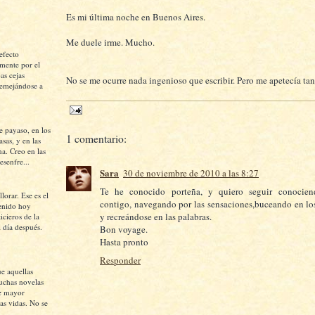
Es mi última noche en Buenos Aires.
Me duele irme. Mucho.
efecto
mente por el
as cejas
No se me ocurre nada ingenioso que escribir. Pero me apetecía tant
semejándose a
e payaso, en los
1 comentario:
asas, y en las
na. Creo en las
esenfre...
Sara
30 de noviembre de 2010 a las 8:27
Te he conocido porteña, y quiero seguir conocie
lorar. Ese es el
contigo, navegando por las sensaciones,buceando en lo
tenido hoy
y recreándose en las palabras.
icieros de la
l día después.
Bon voyage.
Hasta pronto
Responder
ue aquellas
uchas novelas
e mayor
as vidas. No se