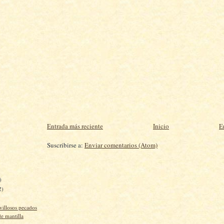
Entrada más reciente
Inicio
E
Suscribirse a:
Enviar comentarios (Atom)
)
2)
villosos pecados
e mantilla