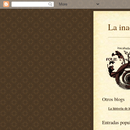
La ina
Otros blogs
La historia de 
Entradas popu