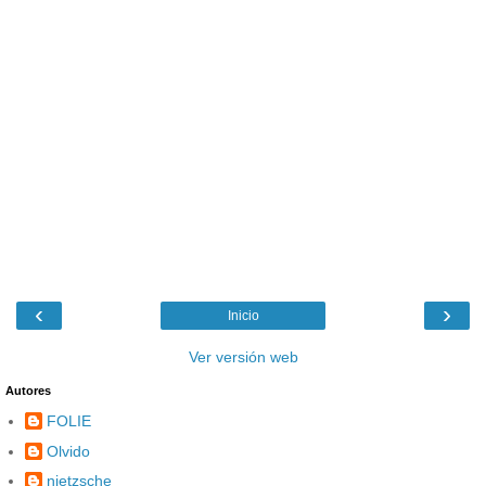
‹
›
Inicio
Ver versión web
Autores
FOLIE
Olvido
nietzsche