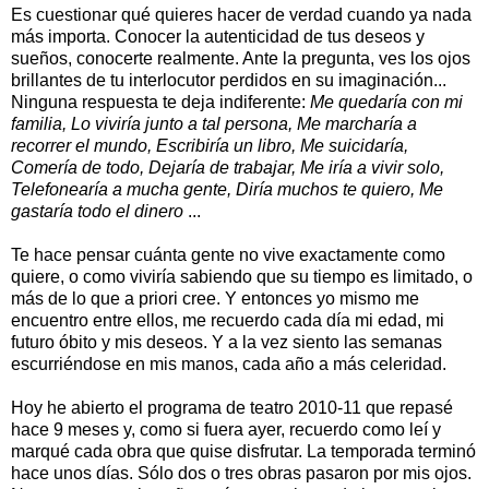
Es cuestionar qué quieres hacer de verdad cuando ya nada
más importa. Conocer la autenticidad de tus deseos y
sueños, conocerte realmente. Ante la pregunta, ves los ojos
brillantes de tu interlocutor perdidos en su imaginación...
Ninguna respuesta te deja indiferente:
Me quedaría con mi
familia, Lo viviría junto a tal persona, Me marcharía a
recorrer el mundo, Escribiría un libro, Me suicidaría,
Comería de todo, Dejaría de trabajar, Me iría a vivir solo,
Telefonearía a mucha gente, Diría muchos te quiero, Me
gastaría todo el dinero
...
Te hace pensar cuánta gente no vive exactamente como
quiere, o como viviría sabiendo que su tiempo es limitado, o
más de lo que a priori cree. Y entonces yo mismo me
encuentro entre ellos, me recuerdo cada día mi edad, mi
futuro óbito y mis deseos. Y a la vez siento las semanas
escurriéndose en mis manos, cada año a más celeridad.
Hoy he abierto el programa de teatro 2010-11 que repasé
hace 9 meses y, como si fuera ayer, recuerdo como leí y
marqué cada obra que quise disfrutar. La temporada terminó
hace unos días. Sólo dos o tres obras pasaron por mis ojos.