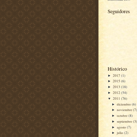
Seguidores
Histórico
2017
(1)
►
2015
(6)
►
2013
(18)
►
2012
(54)
►
2011
(76)
▼
diciembre
(6)
►
noviembre
(7
►
octubre
(8)
►
septiembre
(3
►
agosto
(7)
►
julio
(2)
►