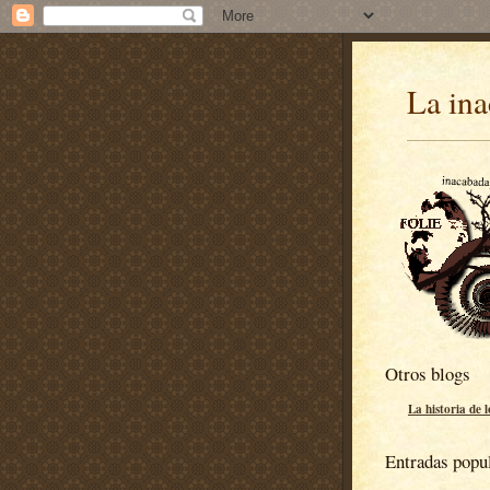
La ina
Otros blogs
La historia de 
Entradas popu