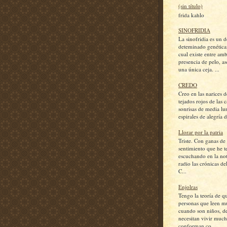
(sin título)
frida kahlo
SINOFRIDIA
La sinofridia es un d
deteminado genética
cual existe entre amb
presencia de pelo, a
una única ceja. ...
CREDO
Creo en las narices d
tejados rojos de las c
sonrisas de media lu
espirales de alegría d
Llorar por la patria
Triste. Con ganas de l
sentimiento que he 
escuchando en la not
radio las crónicas de
C...
Enjolras
Tengo la teoría de q
personas que leen m
cuando son niños, d
necesitan vivir much
conforman co...