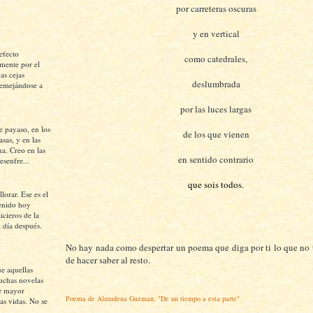
por carreteras oscuras
y en vertical
efecto
como catedrales,
mente por el
as cejas
deslumbrada
semejándose a
por las luces largas
e payaso, en los
de los que vienen
asas, y en las
na. Creo en las
en sentido contrario
esenfre...
que sois todos.
lorar. Ese es el
tenido hoy
icieros de la
l día después.
No hay nada como despertar un poema que diga por ti lo que no 
de hacer saber al resto.
ue aquellas
uchas novelas
e mayor
Poema de Almudena Guzman, "De un tiempo a esta parte"
as vidas. No se