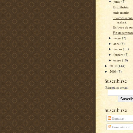
junio
(5)
▼
Equilibrista
Aniversario
...vamos a con
tralará...
En boca de ot
Fin de tempor
mayo
(2)
►
abril
(6)
►
marzo
(13)
►
febrero
(7)
►
enero
(10)
►
2010
(144)
►
2009
(3)
►
Suscribirse
Escriba su email:
Suscribirse
Entradas
Comentarios