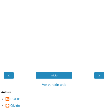
‹
›
Inicio
Ver versión web
Autores
FOLIE
Olvido