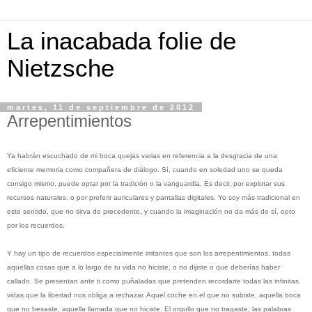
La inacabada folie de
Nietzsche
martes, 11 de septiembre de 2012
Arrepentimientos
Ya habrán escuchado de mi boca quejas varias en referencia a la desgracia de una
eficiente memoria como compañera de diálogo. Sí, cuando en soledad uno se queda
consigo mismo, puede optar por la tradición o la vanguardia. Es decir, por explotar sus
recursos naturales, o por preferir auriculares y pantallas digitales. Yo soy más tradicional en
este sentido, que no sirva de precedente, y cuando la imaginación no da más de sí, opto
por los recuerdos.
Y hay un tipo de recuerdos especialmente irritantes que son los arrepentimientos, todas
aquellas cosas que a lo largo de tu vida no hiciste, o no dijiste o que deberías haber
callado. Se presentan ante ti como puñaladas que pretenden recordarte todas las infinitas
vidas que la libertad nos obliga a rechazar. Aquel coche en el que no subiste, aquella boca
que no besaste, aquella llamada que no hiciste. El orgullo que no tragaste, las palabras