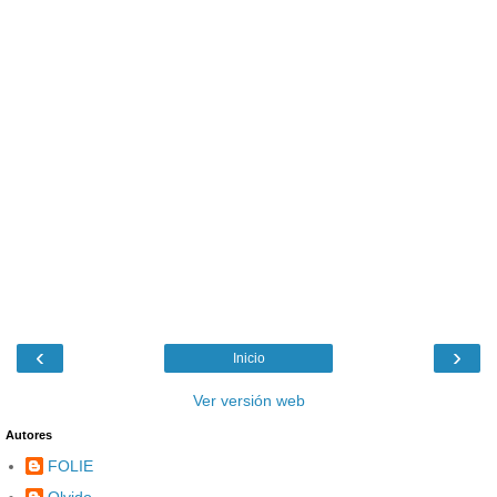
‹
›
Inicio
Ver versión web
Autores
FOLIE
Olvido