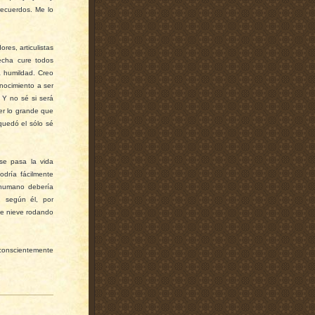
recuerdos. Me lo
res, articulistas
echa cure todos
a humildad. Creo
onocimiento a ser
 Y no sé si será
er lo grande que
quedó el sólo sé
 se pasa la vida
odría fácilmente
 humano debería
Y, según él, por
 de nieve rodando
nconscientemente