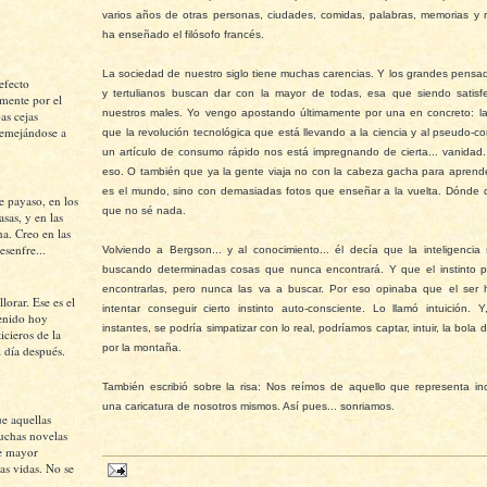
varios años de otras personas, ciudades, comidas, palabras, memorias y 
ha enseñado el filósofo francés.
La sociedad de nuestro siglo tiene muchas carencias. Y los grandes pensado
efecto
y tertulianos buscan dar con la mayor de todas, esa que siendo satisf
mente por el
nuestros males. Yo vengo apostando últimamente por una en concreto: l
as cejas
semejándose a
que la revolución tecnológica que está llevando a la ciencia y al pseudo-c
un artículo de consumo rápido nos está impregnando de cierta... vanidad.
eso. O también que ya la gente viaja no con la cabeza gacha para aprend
es el mundo, sino con demasiadas fotos que enseñar a la vuelta. Dónde 
e payaso, en los
que no sé nada.
asas, y en las
na. Creo en las
esenfre...
Volviendo a Bergson... y al conocimiento... él decía que la inteligencia
buscando determinadas cosas que nunca encontrará. Y que el instinto p
encontrarlas, pero nunca las va a buscar. Por eso opinaba que el ser
lorar. Ese es el
intentar conseguir cierto instinto auto-consciente. Lo llamó intuición. 
tenido hoy
instantes, se podría simpatizar con lo real, podríamos captar, intuir, la bola
icieros de la
por la montaña.
l día después.
También escribió sobre la risa: Nos reímos de aquello que representa i
una caricatura de nosotros mismos. Así pues... sonriamos.
ue aquellas
uchas novelas
e mayor
as vidas. No se