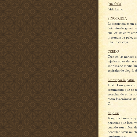
(sin título)
frida kahlo
SINOFRIDIA
La sinofridia es un d
deteminado genética
cual existe entre amb
presencia de pelo, a
una única ceja. ...
CREDO
Creo en las narices d
tejados rojos de las c
sonrisas de media lu
espirales de alegría d
Llorar por la patria
Triste. Con ganas de l
sentimiento que he 
escuchando en la not
radio las crónicas de
C...
Enjolras
Tengo la teoría de q
personas que leen m
cuando son niños, d
necesitan vivir much
conforman co...