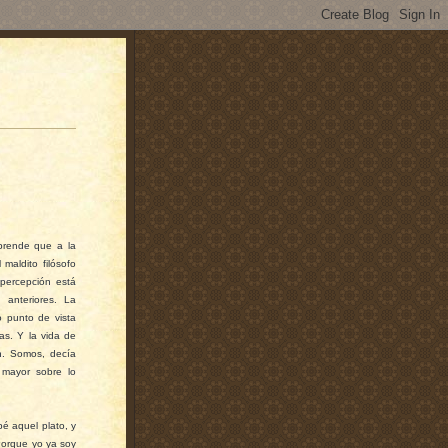
prende que a la
maldito filósofo
percepción está
 anteriores. La
o punto de vista
as. Y la vida de
an. Somos, decía
 mayor sobre lo
é aquel plato, y
Porque yo ya soy