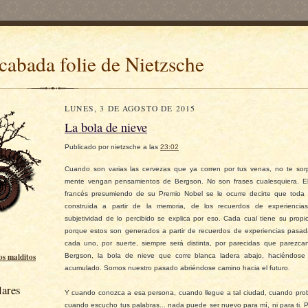
cabada folie de Nietzsche
LUNES, 3 DE AGOSTO DE 2015
La bola de nieve
Publicado por
nietzsche
a las
23:02
Cuando son varias las cervezas que ya corren por tus venas, no te sor
mente vengan pensamientos de Bergson. No son frases cualesquiera. El 
francés presumiendo de su Premio Nobel se le ocurre decirte que toda 
construida a partir de la memoria, de los recuerdos de experiencias
subjetividad de lo percibido se explica por eso. Cada cual tiene su propi
porque estos son generados a partir de recuerdos de experiencias pasad
cada uno, por suerte, siempre será distinta, por parecidas que parezc
Bergson, la bola de nieve que corre blanca ladera abajo, haciéndose
los malditos
acumulado. Somos nuestro pasado abriéndose camino hacia el futuro.
lares
Y cuando conozca a esa persona, cuando llegue a tal ciudad, cuando prob
cuando escucho tus palabras... nada puede ser nuevo para mí, ni para ti. 