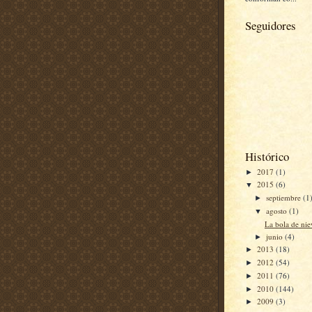
Seguidores
Histórico
2017
(1)
►
2015
(6)
▼
septiembre
(1
►
agosto
(1)
▼
La bola de nie
junio
(4)
►
2013
(18)
►
2012
(54)
►
2011
(76)
►
2010
(144)
►
2009
(3)
►