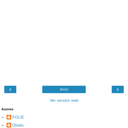
‹
›
Inicio
Ver versión web
Autores
FOLIE
Olvido