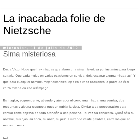
La inacabada folie de
Nietzsche
miércoles, 11 de julio de 2012
Sima misteriosa
Decía Victor Hugo que hay miradas que abren una sima misteriosa por instantes para luego
cerrarla. Que cada mujer, en varias ocasiones en su vida, deja escapar alguna mirada así. Y
que para cualquier hombre, mejor estar bien lejos en dichas ocasiones, o pobre de él si
cruza mirada en ese relámpago.
Es mágico, sorprendente, absurdo y aterrador el cómo una mirada, una sonrisa, dos
preguntas y alguna respuesta pueden nublar la vista. Olvidar toda preocupación para
centrar como objetivo de toda atención a una persona. Tal vez sin conocerla. Quizá sólo su
nombre, sus ojos, su boca, su nariz, su pelo. Cruzando veinte palabras, entre las que no
estuvo... vente.
(...)