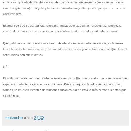
en ti, y siempre el odio vendrá de escudero a presentar sus respetos (será que van de la
mano, según dicen). El orgullo y lo mío son murallas muy altas para dejar que el amante se
vaya con otro.
El amor ese que duele, agrieta, desgarra, mata, quema, oprime, resquebraja, destroza,
rompe, descuartiza y despedaza eso que él mismo había creado y cuidado con mimo.
Qué palabra el amor que encierra tanto, desde el ideal más bello construido por la razón,
hasta los instintos más feroces y primordiales de nuestros genes. Todo en uno. Qué iluso el
ser humano con sus inventos.
(...)
Cuando me cruzo con una mirada de esas que Victor Hugo anunciaba... no queda más que
esperar anhelante, a ver si entra en tu casa. Pues, aunque colmado quedes de dudas,
sabes que en esos inventos de humanos ilusos es donde está lo más cercano a estar (que
no ser) feliz.
nietzsche
a las
22:03