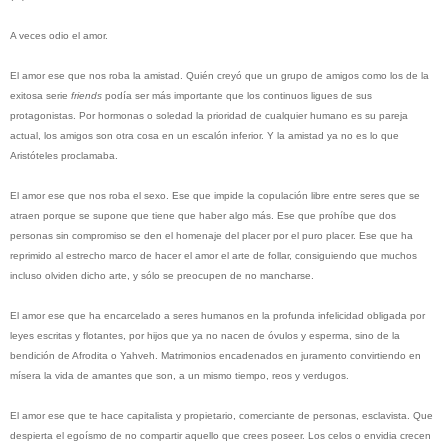
A veces odio el amor.
El amor ese que nos roba la amistad. Quién creyó que un grupo de amigos como los de la
exitosa serie
friends
podía ser más importante que los continuos ligues de sus
protagonistas. Por hormonas o soledad la prioridad de cualquier humano es su pareja
actual, los amigos son otra cosa en un escalón inferior. Y la amistad ya no es lo que
Aristóteles proclamaba.
El amor ese que nos roba el sexo. Ese que impide la copulación libre entre seres que se
atraen porque se supone que tiene que haber algo más. Ese que prohíbe que dos
personas sin compromiso se den el homenaje del placer por el puro placer. Ese que ha
reprimido al estrecho marco de hacer el amor el arte de follar, consiguiendo que muchos
incluso olviden dicho arte, y sólo se preocupen de no mancharse.
El amor ese que ha encarcelado a seres humanos en la profunda infelicidad obligada por
leyes escritas y flotantes, por hijos que ya no nacen de óvulos y esperma, sino de la
bendición de Afrodita o Yahveh. Matrimonios encadenados en juramento convirtiendo en
mísera la vida de amantes que son, a un mismo tiempo, reos y verdugos.
El amor ese que te hace capitalista y propietario, comerciante de personas, esclavista. Que
despierta el egoísmo de no compartir aquello que crees poseer. Los celos o envidia crecen